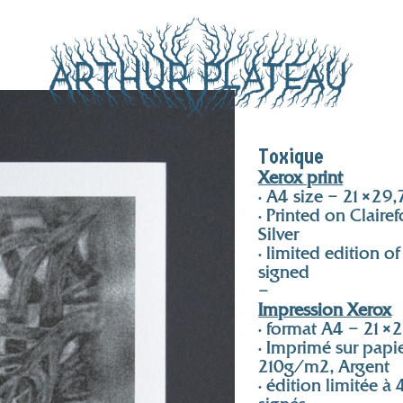
Toxique
Xerox print
• A4 size – 21×29
• Printed on Clair
Silver
• limited edition 
signed
–
Impression Xerox
• format A4 – 21×
• Imprimé sur papie
210g/m2, Argent
• édition limitée à