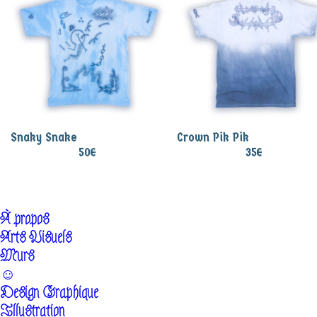
Snaky Snake
Crown Pik Pik
50
€
35
€
À propos
Arts Visuels
Murs
☺
Design Graphique
Illustration