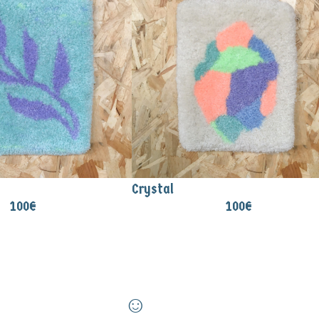
Crystal
100
€
100
€
☺