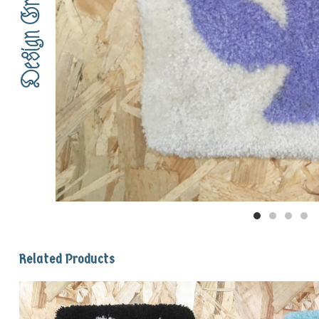
Design Graphique
Related Products