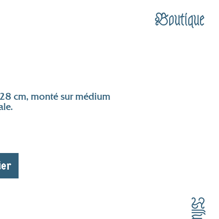
Boutique
2×28 cm, monté sur médium
le.
ier