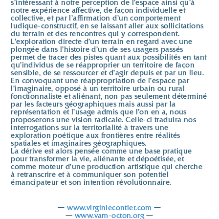
s’intéressant à notre perception de l’espace ainsi qu’à
notre expérience affective, de façon individuelle et
collective, et par l’affirmation d’un comportement
ludique-constructif, en se laissant aller aux sollicitations
du terrain et des rencontres qui y correspondent.
L’exploration directe d’un terrain en regard avec une
plongée dans l’histoire d’un de ses usagers passés
permet de tracer des pistes quant aux possibilités en tant
qu’individus de se réapproprier un territoire de façon
sensible, de se ressourcer et d’agir depuis et par un lieu.
En convoquant une réappropriation de l’espace par
l’imaginaire, opposé à un territoire urbain ou rural
fonctionnaliste et aliénant, non pas seulement déterminé
par les facteurs géographiques mais aussi par la
représentation et l’usage admis que l’on en a, nous
proposerons une vision radicale. Celle-ci traduira nos
interrogations sur la territorialité à travers une
exploration poétique aux frontières entre réalités
spatiales et imaginaires géographiques.
La dérive est alors pensée comme une base pratique
pour transformer la vie, aliénante et dépoétisée, et
comme moteur d’une production artistique qui cherche
à retranscrire et à communiquer son potentiel
émancipateur et son intention révolutionnaire.
—
www.virginiecontier.com
—
—
www.vam-octon.org
—