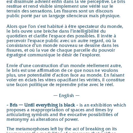
est dissimulé advient enfin dans la vie perceptive. Le bris
restitue et rend visible simplement une vérité sur le
terrain des sensations. Les fissures sont un discours
public porté par un langage silencieux mais physique.
Alors que l’on s’est habitué à être spectateur du monde,
le bris ouvre une brèche dans l’intelligibilité du
quotidien et clarifie l’espace des possibles. Il invite à
percevoir l’espace public avec un autre regard, où la
consistance d’un monde nouveau se dessine dans les
fissures, et où la vue de chaque parcelle du pouvoir
égratigné communique le désir de l’explorer.
Envie d’une construction d’un monde réellement autre,
le bris est une affirmation de ce que nous ne voulons
plus, une potentialité d’action face au monde. En faisant
voler en éclats les vitres opacifiant les vérités, il constitue
une façon politique de reprendre prise avec le réel.
— English —
- Bris — Until everything is black -
is an exhibition which
proposes a reappropriation of spaces and times by
articulating symbols and the evocative possibilities of
metonymy as alterations of power.
The metamorphoses left by the act of breaking on its